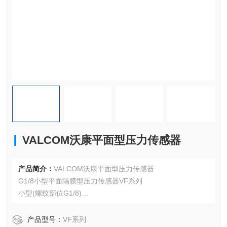
VALCOM沃康平面型压力传感器
产品简介：
VALCOM沃康平面型压力传感器
G1/8小型平面隔膜型压力传感器VF系列
小型(螺纹部位G1/8)
高精度(非线性±0.5%R.O.)
接液部为平面式（无导入口），不易发生堵塞，因此，很适
产品型号：
VF系列