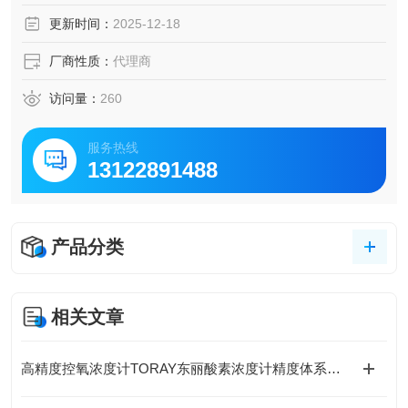
用于粘性介质的测量
更新时间：
2025-12-18
接液部采用不使用封入液的隔膜一体式结构，坚固、放心，
使用寿命长
厂商性质：
代理商
测量介质水、油、气体等，不易腐蚀SUS630的介质
访问量：
260
服务热线
13122891488
产品分类
相关文章
高精度控氧浓度计TORAY东丽酸素浓度计精度体系、核心技术与全场景应用解析