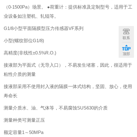
（0-1500Pa）场景。 ●荷重计：提供标准及定制型号，适用于工
业设备如注塑机、轧辊等。
G1/8小型平面隔膜型压力传感器VF系列
联系
小型(螺纹部位G1/8)
高精度(非线性±0.5%R.O.)
顶部
接液部为平面式（无导入口），不易发生堵塞，因此，很适用于
粘性介质的测量
接液部采用不使用封入液的隔膜一体式结构，坚固、放心，使用
寿命长
测量介质
水、油、气体等，不易腐蚀SUS630的介质
测量种类
可测量正压
额定容量
1～50MPa