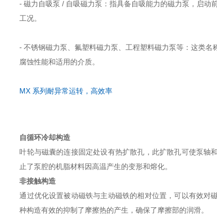
- 磁力自吸泵 / 自吸磁力泵：指具备自吸能力的磁力泵，
工况。
- 不锈钢磁力泵、氟塑料磁力泵、工程塑料磁力泵等：这类
腐蚀性能和适用的介质。
MX 系列
耐异常运转，高效率
自循环冷却构造
叶轮与磁囊的连接固定处设有热扩散孔，此扩散孔可使泵轴
止了泵腔的机脂材料因高温产生的变形和熔化。
非接触构造
通过优化设置被动磁铁与主动磁铁的相对位置，可以有效对
种构造有效的抑制了摩擦热的产生，确保了摩擦部的润滑。