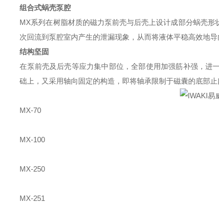
组合式蜗壳泵腔
MX
系列在树脂材质的磁力泵前壳与后壳上设计成部分蜗壳形
次回流到泵腔室内产生的泄漏现象，从而将液体平稳高效地导
结构坚固
在泵前壳及后壳等应力集中部位，全部使用加强筋补强，进
础上，又采用轴向固定的构造，即将轴承限制于磁囊的底部止
MX-70
MX-100
MX-250
MX-251