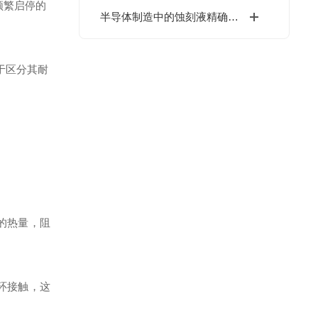
频繁启停的
半导体制造中的蚀刻液精确投加定量泵高精度计量泵
于区分其耐
的热量，阻
环接触，这