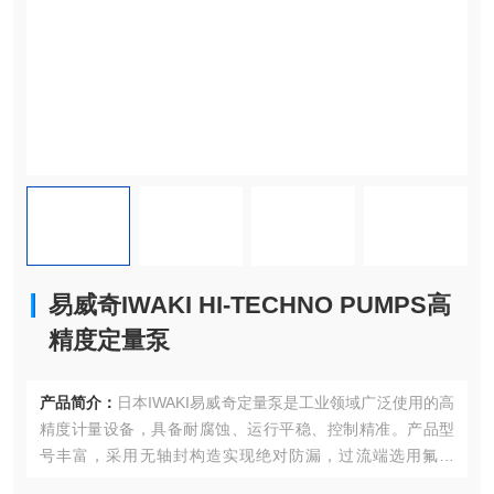
易威奇IWAKI HI-TECHNO PUMPS高
精度定量泵
产品简介：
日本IWAKI易威奇定量泵是工业领域广泛使用的高
精度计量设备，具备耐腐蚀、运行平稳、控制精准。产品型
号丰富，采用无轴封构造实现绝对防漏，过流端选用氟塑
料、精密陶瓷等耐腐蚀材质，可耐受强酸强碱及高纯度化学