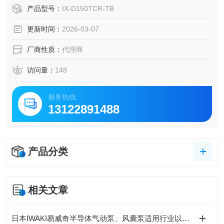
药液。部分型号采用后拉式结构，无需拆卸管道即可检修，
产品型号：
IX-D150TCR-TB
维护便捷。高效输送与耐用性，适配化工、电镀、半导体、
更新时间：
2026-03-07
水处理、食品等多个领域的液体输送。易威奇IWAKI HI-TEC
HNO PUMPS高精度定量泵
厂商性质：
代理商
访问量：
148
服务热线
13122891488
产品分类
相关文章
日本IWAKI易威奇半导体气动泵、风囊泵适用行业以及产品介绍