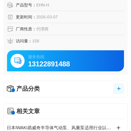
药液。部分型号采用后拉式结构，无需拆卸管道即可检修，
产品型号：
EHN-H
维护便捷。高效输送与耐用性，适配化工、电镀、半导体、
更新时间：
2026-03-07
水处理、食品等多个领域的液体输送。IWAKI易威奇高压型清
洗液定量注入计量泵
厂商性质：
代理商
访问量：
158
服务热线
13122891488
产品分类
相关文章
日本IWAKI易威奇半导体气动泵、风囊泵适用行业以及产品介绍