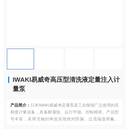
IWAKI易威奇高压型清洗液定量注入计
量泵
产品简介：
日本IWAKI易威奇定量泵是工业领域广泛使用的高
精度计量设备，具备耐腐蚀、运行平稳、控制精准。产品型
号丰富，采用无轴封构造实现绝对防漏，过流端选用氟塑
料、精密陶瓷等耐腐蚀材质，可耐受强酸强碱及高纯度化学