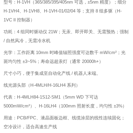
型号：H-1VH（365/385/395/405nm 可选，±5nm 精度）；细分
H-1VH4、H-1VH8、H-1VH-01/02/04 等；支持 8 组多驱（H-
1VC II 控制器）
功耗：4 组同时驱动仅 21W；无汞、即开即关、无需预热；强制
/ 自然风冷，无需冷水机
光学：工作距离 10mm 时峰值辐照强度可达数千 mW/cm²；光
斑均匀性 ±3~5%；寿命远超汞灯（通常 20000h+）
尺寸小巧，便于集成至自动化产线 / 机器人末端。
线光源头部（H-4MLH/H-16LH4 系列）
代表：H-4MLH84-1S12-SM1（5mm WD 下可达
5000mW/cm²）、H-16LH4（100mm 照射长度，均匀性 ±3%）
用途：PCB/FPC、液晶面板边框、线缆涂层的线性连续固化；
空冷设计，适合高速生产线