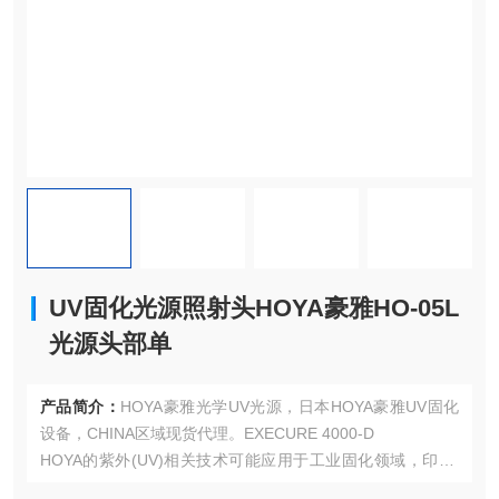
UV固化光源照射头HOYA豪雅HO-05L
光源头部单
产品简介：
HOYA豪雅光学UV光源，日本HOYA豪雅UV固化
设备，CHINA区域现货代理。EXECURE 4000-D
HOYA的紫外(UV)相关技术可能应用于工业固化领域，印刷/
涂装行业:UV光源用干油墨、涂料的快速固化。电子制造:封