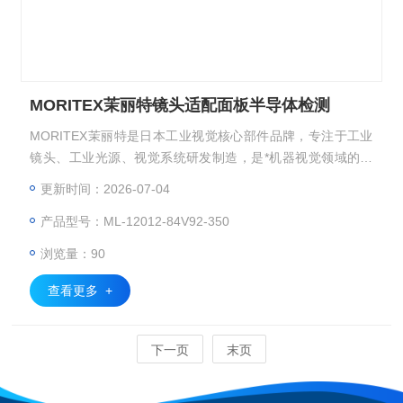
MORITEX茉丽特镜头适配面板半导体检测
MORITEX茉丽特是日本工业视觉核心部件品牌，专注于工业
镜头、工业光源、视觉系统研发制造，是*机器视觉领域的光
学品牌，广泛应用于 3C 电子、半导体、汽车制造、医疗检
更新时间：2026-07-04
测、包装印刷等高精度检测场景。工业镜头、显微镜头、远心
产品型号：ML-12012-84V92-350
镜头、双远心镜头/准直光源、FA镜头、线扫镜头。MORITEX
茉丽特镜头适配面板半导体检测
浏览量：90
查看更多 +
下一页
末页