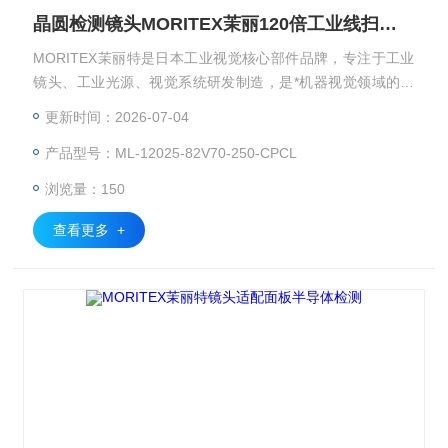
晶圆检测镜头MORITEX茉丽120倍工业线扫镜头
MORITEX茉丽特是日本工业视觉核心部件品牌，专注于工业
镜头、工业光源、视觉系统研发制造，是*机器视觉领域的光
学品牌，广泛应用于 3C 电子、半导体、汽车制造、医疗检
更新时间：2026-07-04
测、包装印刷等高精度检测场景。工业镜头、显微镜头、远心
产品型号：ML-12025-82V70-250-CPCL
镜头、双远心镜头/准直光源、FA镜头、线扫镜头。晶圆检测
镜头MORITEX茉丽120倍工业线扫镜头
浏览量：150
查看更多 +