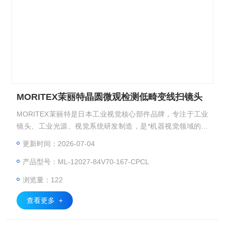
MORITEX茉丽特晶圆微观检测低畸变线扫镜头
MORITEX茉丽特是日本工业视觉核心部件品牌，专注于工业
镜头、工业光源、视觉系统研发制造，是*机器视觉领域的光
学品牌，广泛应用于 3C 电子、半导体、汽车制造、医疗检
更新时间：2026-07-04
测、包装印刷等高精度检测场景。工业镜头、显微镜头、远心
产品型号：ML-12027-84V70-167-CPCL
镜头、双远心镜头/准直光源、FA镜头、线扫镜头。MORITEX
茉丽特晶圆微观检测低畸变线扫镜头
浏览量：122
查看更多 +