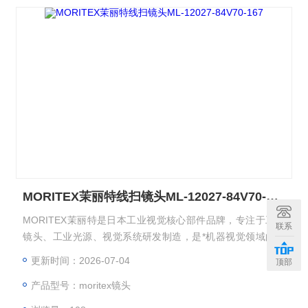
MORITEX茉丽特线扫镜头ML-12027-84V70-167
MORITEX茉丽特是日本工业视觉核心部件品牌，专注于工业
联系
镜头、工业光源、视觉系统研发制造，是*机器视觉领域的光
学品牌，广泛应用于 3C 电子、半导体、汽车制造、医疗检
更新时间：2026-07-04
顶部
测、包装印刷等高精度检测场景。工业镜头、显微镜头、远心
产品型号：moritex镜头
镜头、双远心镜头/准直光源、FA镜头、线扫镜头。MORITEX
茉丽特线扫镜头ML-12027-84V70-167