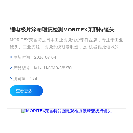
锂电极片涂布瑕疵检测MORITEX茉丽特镜头
MORITEX茉丽特是日本工业视觉核心部件品牌，专注于工业
镜头、工业光源、视觉系统研发制造，是*机器视觉领域的光
学品牌，广泛应用于 3C 电子、半导体、汽车制造、医疗检
更新时间：2026-07-04
测、包装印刷等高精度检测场景。工业镜头、显微镜头、远心
产品型号：ML-LU-6040-58V70
镜头、双远心镜头/准直光源、FA镜头、线扫镜头。锂电极片
涂布瑕疵检测MORITEX茉丽特镜头
浏览量：174
查看更多 +