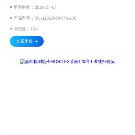
学品牌，广泛应用于 3C 电子、半导体、汽车制造、医疗检
更新时间：2026-07-04
测、包装印刷等高精度检测场景。工业镜头、显微镜头、远心
产品型号：ML-11029-84V70-200
镜头、双远心镜头/准直光源、FA镜头、线扫镜头。MORITEX
茉丽ML-120光学玻璃瑕疵检测镜头
浏览量：104
查看更多 +