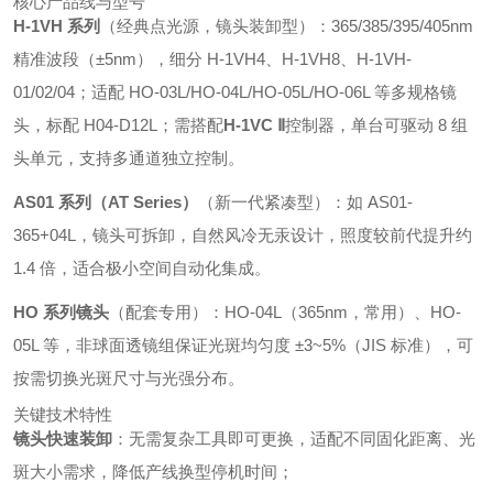
核心产品线与型号
H-1VH 系列
（经典点光源，镜头装卸型）：365/385/395/405nm
精准波段（±5nm），细分 H-1VH4、H-1VH8、H-1VH-
01/02/04；适配 HO-03L/HO-04L/HO-05L/HO-06L 等多规格镜
头，标配 H04-D12L；需搭配
H-1VC Ⅱ
控制器，单台可驱动 8 组
头单元，支持多通道独立控制。
AS01 系列（AT Series）
（新一代紧凑型）：如 AS01-
365+04L，镜头可拆卸，自然风冷无汞设计，照度较前代提升约
1.4 倍，适合极小空间自动化集成。
HO 系列镜头
（配套专用）：HO-04L（365nm，常用）、HO-
05L 等，非球面透镜组保证光斑均匀度 ±3~5%（JIS 标准），可
按需切换光斑尺寸与光强分布。
关键技术特性
镜头快速装卸
：无需复杂工具即可更换，适配不同固化距离、光
斑大小需求，降低产线换型停机时间；