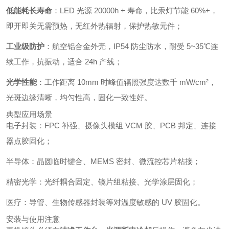
低能耗长寿命
：LED 光源 20000h + 寿命，比汞灯节能 60%+，
即开即关无需预热，无红外热辐射，保护热敏元件；
工业级防护
：航空铝合金外壳，IP54 防尘防水，耐受 5~35℃连
续工作，抗振动，适合 24h 产线；
光学性能
：工作距离 10mm 时峰值辐照强度达数千 mW/cm²，
光斑边缘清晰，均匀性高，固化一致性好。
典型应用场景
电子封装：FPC 补强、摄像头模组 VCM 胶、PCB 邦定、连接
器点胶固化；
半导体：晶圆临时键合、MEMS 密封、微流控芯片粘接；
精密光学：光纤耦合固定、镜片组粘接、光学涂层固化；
医疗：导管、生物传感器封装等对温度敏感的 UV 胶固化。
安装与使用注意