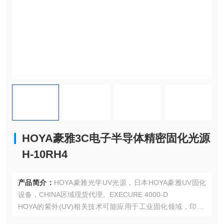
HOYA豪雅3C电子半导体精密固化光源
H-10RH4
产品简介：
HOYA豪雅光学UV光源，日本HOYA豪雅UV固化
设备，CHINA区域现货代理。EXECURE 4000-D
HOYA的紫外(UV)相关技术可能应用于工业固化领域，印刷/
涂装行业:UV光源用干油墨、涂料的快速固化。电子制造:封