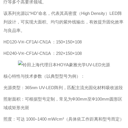
疗等多个高要求领域。
该系列光源以“HD"命名，代表其‌高密度（High Density）LED阵
列设计‌，可实现大面积、均匀的紫外线输出，有效提升固化效率
与良品率。
HD120-V※-CF1A/-CN1A ：150×150×108
HD240-V※-CF1A/-CN1A ：292×150×108
核心特性与技术参数（以典型型号为例）：
‌光源类型‌：365nm UV-LED阵列，匹配主流光固化材料吸收波段
‌照射面积‌：可根据型号定制，常见为Φ30mm至Φ100mm圆形区
域或矩形光斑
‌照度‌：可达 ‌1000–1400 mW/cm²‌（具体依工作距离和型号而定）