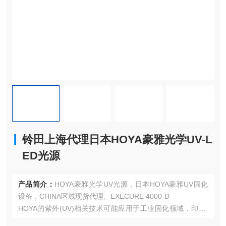
铃田上海代理日本HOYA豪雅光学UV-L
ED光源
产品简介：
HOYA豪雅光学UV光源，日本HOYA豪雅UV固化
设备，CHINA区域现货代理。EXECURE 4000-D
HOYA的紫外(UV)相关技术可能应用于工业固化领域，印刷/
涂装行业:UV光源用干油墨、涂料的快速固化。电子制造:封