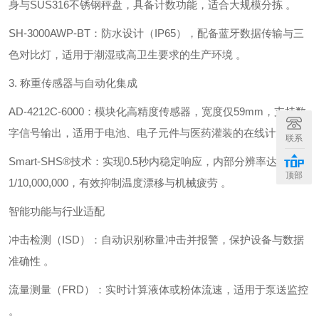
身与SUS316不锈钢秤盘，具备计数功能，适合大规模分拣 。
‌SH-3000AWP-BT‌：防水设计（IP65），配备蓝牙数据传输与三
色对比灯，适用于潮湿或高卫生要求的生产环境 。
3. ‌称重传感器与自动化集成‌
‌AD-4212C-6000‌：模块化高精度传感器，宽度仅‌59mm‌，支持数
字信号输出，适用于电池、电子元件与医药灌装的在线计量 。
联系
‌Smart-SHS®技术‌：实现‌0.5秒内稳定响应‌，内部分辨率达
顶部
1/10,000,000，有效抑制温度漂移与机械疲劳 。
智能功能与行业适配
‌冲击检测（ISD）‌：自动识别称量冲击并报警，保护设备与数据
准确性 。
‌流量测量（FRD）‌：实时计算液体或粉体流速，适用于泵送监控
。