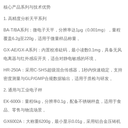
核心产品系列与技术优势
1. ‌高精度分析天平系列‌
‌BA-T/BA系列‌：微电子天平，分辨率达‌1μg（0.001mg）‌，量程
覆盖6.2g至220g，适用于微量样品称量 。
‌GX-AE/GX-A系列‌：内置校准砝码，最小读数‌0.1mg‌，具备无风
电离器与红外感应开关，适合对静电敏感的环境 。
‌HR-250A‌：采用‌C-SHS超级混合传感器‌，1秒内快速稳定，支持
密度测量与GLP/GMP合规数据输出，适用于质检与研发 。
2. ‌通用与工业电子秤‌
‌EK-6000i‌：量程‌6kg‌，分辨率‌0.1g‌，配备不锈钢秤盘，适用于食
品、零售与物流场景 。
‌GX6002A‌：大称重‌6200g‌，最小显示‌0.01g‌，采用铝合金压铸机