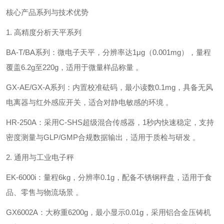
核心产品系列与技术优势
1. ‌高精度分析天平系列‌
‌BA-T/BA系列‌：微电子天平，分辨率达‌1μg（0.001mg）‌，量程
覆盖6.2g至220g，适用于微量样品称量 。
‌GX-AE/GX-A系列‌：内置校准砝码，最小读数‌0.1mg‌，具备无风
电离器与红外感应开关，适合对静电敏感的环境 。
‌HR-250A‌：采用‌C-SHS超级混合传感器‌，1秒内快速稳定，支持
密度测量与GLP/GMP合规数据输出，适用于质检与研发 。
2. ‌通用与工业电子秤‌
‌EK-6000i‌：量程‌6kg‌，分辨率‌0.1g‌，配备不锈钢秤盘，适用于食
品、零售与物流场景 。
‌GX6002A‌：大称重‌6200g‌，最小显示‌0.01g‌，采用铝合金压铸机