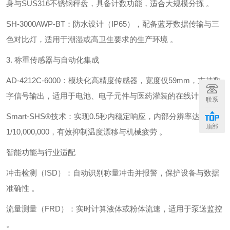
身与SUS316不锈钢秤盘，具备计数功能，适合大规模分拣 。
‌SH-3000AWP-BT‌：防水设计（IP65），配备蓝牙数据传输与三
色对比灯，适用于潮湿或高卫生要求的生产环境 。
3. ‌称重传感器与自动化集成‌
‌AD-4212C-6000‌：模块化高精度传感器，宽度仅‌59mm‌，支持数
字信号输出，适用于电池、电子元件与医药灌装的在线计量 。
联系
‌Smart-SHS®技术‌：实现‌0.5秒内稳定响应‌，内部分辨率达
顶部
1/10,000,000，有效抑制温度漂移与机械疲劳 。
智能功能与行业适配
‌冲击检测（ISD）‌：自动识别称量冲击并报警，保护设备与数据
准确性 。
‌流量测量（FRD）‌：实时计算液体或粉体流速，适用于泵送监控
。