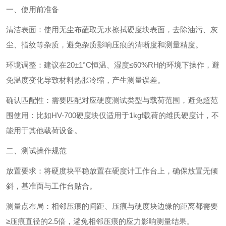
一、使用前准备
‌清洁表面‌：使用无尘布蘸取无水擦拭硬度块表面，去除油污、灰
尘、指纹等杂质，避免杂质影响压痕的清晰度和测量精度。
‌环境调整‌：建议在‌20±1°C恒温、湿度≤60%RH‌的环境下操作，避
免温度变化导致材料热胀冷缩，产生测量误差。
‌确认匹配性‌：需要匹配对应硬度测试类型与载荷范围，避免超范
围使用：比如HV-700硬度块仅适用于1kgf载荷的维氏硬度计，不
能用于其他载荷设备。
二、测试操作规范
‌放置要求‌：将硬度块平稳放置在硬度计工作台上，确保放置无倾
斜，基准面与工作台贴合。
‌测量点布局‌：相邻压痕的间距、压痕与硬度块边缘的距离都需要‌
≥压痕直径的2.5倍‌，避免相邻压痕的应力影响测量结果。