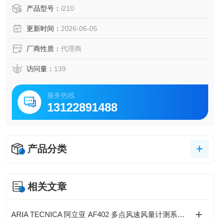
主打地震监视装置、各类振动计测/监视设备、环境可靠性评
产品型号：
i210
估系统，还有绝缘劣化测试仪等产品，覆盖结构健康监测、
更新时间：
2026-06-05
工业设备状态检测场景。
厂商性质：
代理商
访问量：
139
服务热线
13122891488
产品分类
相关文章
ARIA TECNICA 阿立亚 AF402 多点风速风量计测系统--适用行业 & 应用场景