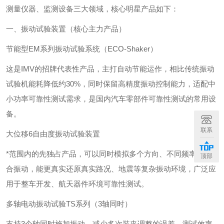
测量仪器、监测设备三大领域‌，核心明星产品如下：
一、振动试验装置（核心主力产品）
‌节能型EM系列振动试验系统（ECO-Shaker）‌
这是IMV的招牌代表性产品，主打‌自动节能运作‌，相比传统振动
试验机能耗降低约30%，同时保留高精度振动控制能力，适配中
小功率可靠性测试需求，是国内汽车零部件可靠性测试的常用设
备。
联系
‌大位移6自由度振动试验装置‌
*范围内的先独占产品，可以同时模拟多个方向、不同频率的复
顶部
合振动，能更真实还原真实路况、地震等复杂振动环境，广泛应
用于整车开发、航天器件环境可靠性测试。
‌多轴电动振动试验TS系列（3轴同时）‌
支持3个轴同时施加振动，减少多次装夹调整的误差，测试效率