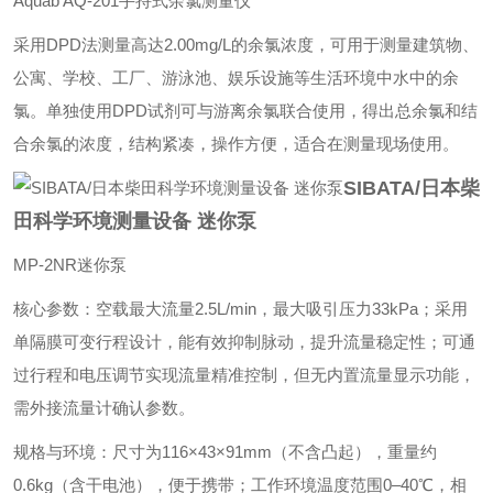
‌Aquab AQ-201手持式余氯测量仪‌
采用DPD法测量高达2.00mg/L的余氯浓度，可用于测量建筑物、
公寓、学校、工厂、游泳池、娱乐设施等生活环境中水中的余
氯。单独使用DPD试剂可与游离余氯联合使用，得出总余氯和结
合余氯的浓度，结构紧凑，操作方便，适合在测量现场使用。
SIBATA/日本柴
田科学环境测量设备 迷你泵
MP-2NR迷你泵
‌核心参数‌：空载最大流量2.5L/min，最大吸引压力33kPa；采用
单隔膜可变行程设计，能有效抑制脉动，提升流量稳定性；可通
过行程和电压调节实现流量精准控制，但无内置流量显示功能，
需外接流量计确认参数。
‌规格与环境‌：尺寸为116×43×91mm（不含凸起），重量约
0.6kg（含干电池），便于携带；工作环境温度范围0–40℃，相