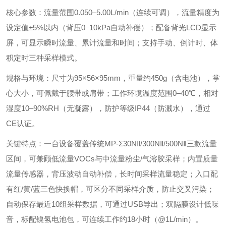
‌核心参数‌：流量范围0.050–5.00L/min（连续可调），流量精度为
设定值±5%以内（背压0–10kPa自动补偿）；配备背光LCD显示
屏，可显示瞬时流量、累计流量和时间；支持手动、倒计时、体
积定时三种采样模式。
‌规格与环境‌：尺寸为95×56×95mm，重量约450g（含电池），掌
心大小，可佩戴于腰带或肩带；工作环境温度范围0–40℃，相对
湿度10–90%RH（无凝露），防护等级IP44（防溅水），通过
CE认证。
‌关键特点‌：一台设备覆盖传统MP-Σ30NⅡ/300NⅡ/500NⅡ三款流量
区间，可兼顾低流量VOCs与中流量粉尘/气溶胶采样；内置质量
流量传感器，背压波动自动补偿，长时间采样流量稳定；入口配
有红/黄/蓝三色快换帽，可区分不同采样介质，防止交叉污染；
自动保存最近10组采样数据，可通过USB导出；双隔膜设计低噪
音，标配镍氢电池包，可连续工作约18小时（@1L/min）。