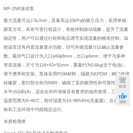
‌MP-2NR迷你泵‌
最大流量可达2.5L/min，具备高达33kPa的吸引压力，采用单隔
膜泵方式，具有可变行程设计，有效抑制脉动现象，提升了流量
稳定性，用户可以通过行程和电压调节实现流量的精准控制。虽
然该泵没有内置流量显示功能，但可外接流量计以确认流量参
数。吸排气口设计为入口φ6/φ8mm，出口φ6mm，便于与多种
管道连接，尺寸为116×43×91mm，重量约为0.6kg(含干电池)，
便于携带和安装。泵体采用POM材料，隔膜为EPDM，阀门使用
硅橡胶，密封部分则为NBR，确保了泵的耐用性和可靠性，噪音
联系
水平≤52dB(A)，适合在对环境噪音有要求的场所使用，工作环境
温度范围为0–40℃，相对湿度为10–90%RH(无凝露)，在各种实
顶部
验和工业环境中均能稳定运行。
水质检测类