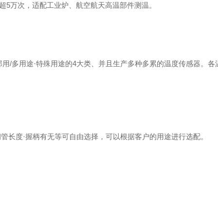
，机械寿命超5万次，适配工业炉、航空航天高温部件测温。
部用/多用途·特殊用途的4大类、并且生产多种多累的温度传感器。各
钢管长度·握柄有无等可自由选择，可以根据客户的用途进行选配。