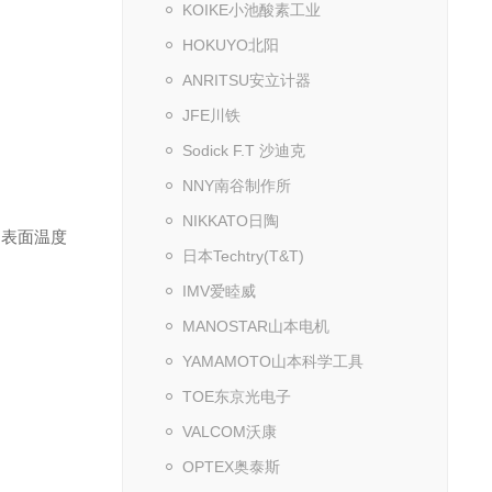
KOIKE小池酸素工业
HOKUYO北阳
ANRITSU安立计器
JFE川铁
Sodick F.T 沙迪克
NNY南谷制作所
NIKKATO日陶
的表面温度
日本Techtry(T&T)
IMV爱睦威
MANOSTAR山本电机
YAMAMOTO山本科学工具
TOE东京光电子
VALCOM沃康
OPTEX奥泰斯