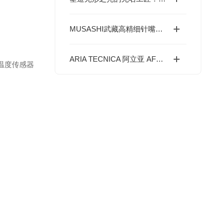
MUSASHI武藏高精细针嘴，实现数十μm的微量点胶
ARIA TECNICA 阿立亚 AF402 多点风速风量计测系统--适用行业 & 应用场景
温度传感器