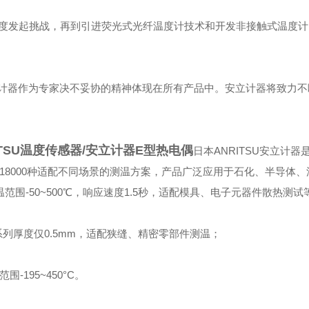
度发起挑战，再到引进荧光式光纤温度计技术和开发非接触式温度计
安立计器作为专家决不妥协的精神体现在所有产品中。安立计器将致力
ITSU温度传感器/安立计器E型热电偶
日本ANRITSU安立计器
18000种适配不同场景的测温方案，产品广泛应用于石化、半导体
围-50~500℃，响应速度1.5秒，适配模具、电子元器件散热测试
系列厚度仅0.5mm，适配狭缝、精密零部件测温；
195~450°C。