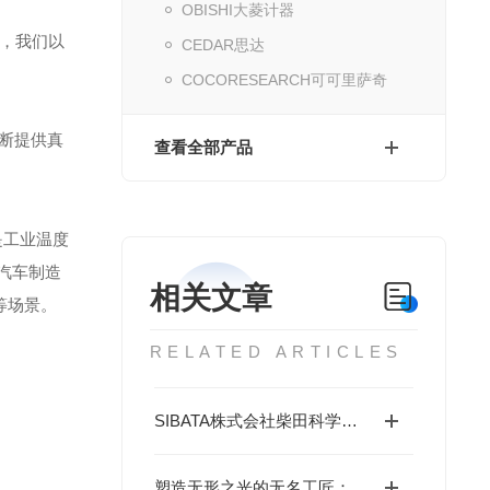
OBISHI大菱计器
，我们以
CEDAR思达
COCORESEARCH可可里萨奇
不断提供真
查看全部产品
是工业温度
、汽车制造
相关文章
等场景。
RELATED ARTICLES
SIBATA株式会社柴田科学环境测量仪器（口罩贴合测试仪）
塑造无形之光的无名工匠：shibuya涉谷光学光学元件的工艺与底层逻辑