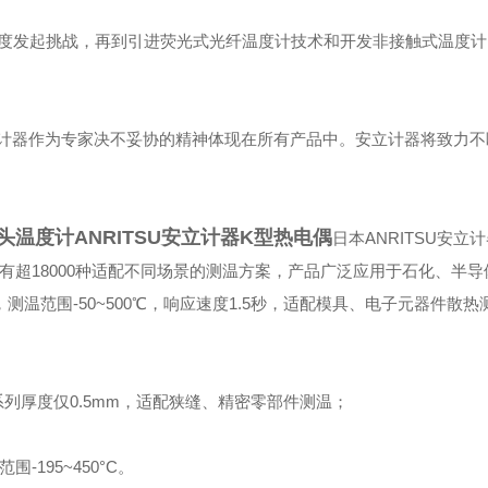
度发起挑战，再到引进荧光式光纤温度计技术和开发非接触式温度计
安立计器作为专家决不妥协的精神体现在所有产品中。安立计器将致力
头温度计ANRITSU安立计器K型热电偶
日本ANRITSU安立
有超18000种适配不同场景的测温方案，产品广泛应用于石化、半
温范围-50~500℃，响应速度1.5秒，适配模具、电子元器件散热
系列厚度仅0.5mm，适配狭缝、精密零部件测温；
195~450°C。