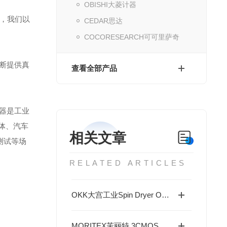
OBISHI大菱计器
，我们以
CEDAR思达
COCORESEARCH可可里萨奇
不断提供真
查看全部产品
计器是工业
导体、汽车
相关文章
测试等场
RELATED ARTICLES
OKK大宫工业Spin Dryer OKV-series 产品深度分析
MORITEX茉丽特 3CMOS棱镜相机 分光式三通道工业彩色成像检测相机