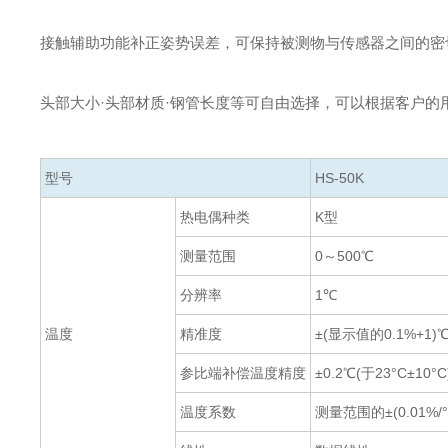
接触辅助功能补正姿势误差，可保持被测物与传感器之间的密
头部大小·头部材质·钢管长度等可自由选择，可以根据客户的
型号
HS-50K
热电偶种类
K型
测量范围
0～500℃
分辨率
1℃
温度
精准度
±(显示值的0.1%+1)
参比端补偿温度精度
±0.2℃(于23°C±10°C
温度系数
测量范围的±(0.01%/°C