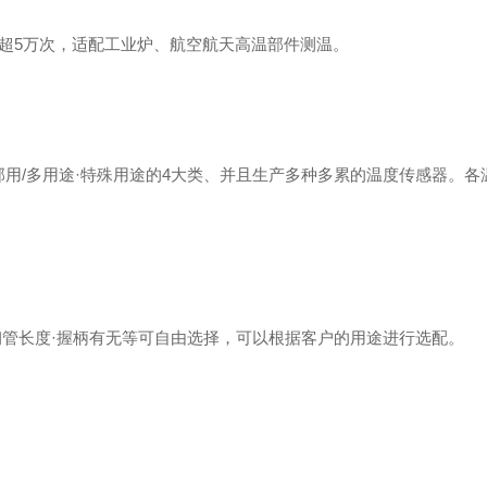
，机械寿命超5万次，适配工业炉、航空航天高温部件测温。
部用/多用途·特殊用途的4大类、并且生产多种多累的温度传感器。各
钢管长度·握柄有无等可自由选择，可以根据客户的用途进行选配。