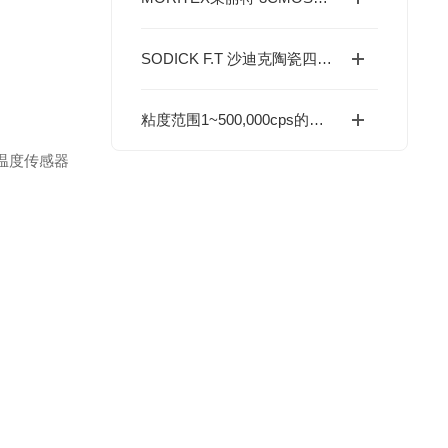
SODICK F.T 沙迪克陶瓷四方规 氧化铝陶瓷基准量具
粘度范围1~500,000cps的流体点胶阀，MUSASHI武藏雾化阀
温度传感器