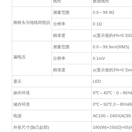
线性
数据线性
测量范围
0.0～99.9Ω
烙铁头与地线间抵抗
分辨率
0.1Ω
精准度
±(显示值的4%+0.3)Ω
测量范围
0.0～99.9mV(RMS)
漏电压
分辨率
0.1mV
精准度
±(显示值的3%+0.3)
显示
LED
操作环境
0℃～40℃・0～85%
储存环境
0℃～50℃,0～85%R
电源
AC100～240V(AC85
外形尺寸(除凸起部)
180(W)×150(D)×55(