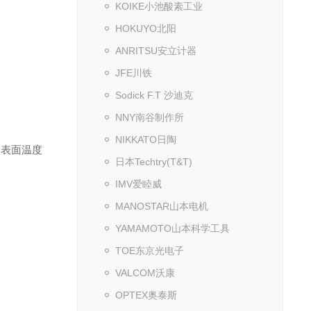
KOIKE小池酸素工业
HOKUYO北阳
ANRITSU安立计器
JFE川铁
Sodick F.T 沙迪克
NNY南谷制作所
NIKKATO日陶
的表面温度
日本Techtry(T&T)
IMV爱睦威
MANOSTAR山本电机
YAMAMOTO山本科学工具
TOE东京光电子
VALCOM沃康
OPTEX奥泰斯