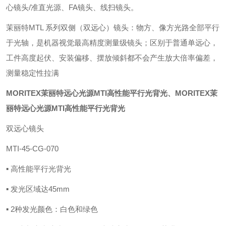
心镜头/准直光源、FA镜头、线扫镜头。
茉丽特
MTL 系列双侧（双远心）镜头
：物方、像方光路全部平行
于光轴，是机器视觉
最高精度测量级镜头
；区别于普通单远心，
工件高度起伏、安装偏移、摆放倾斜都不会产生放大倍率偏差，
测量稳定性拉满
MORITEX茉丽特远心光源MTI高性能平行光背光
、MORITEX茉
丽特远心光源MTI高性能平行光背光
双远心镜头
MTI-45-CG-070
▪ 高性能平行光背光
▪ 发光区域达45mm
▪ 2种发光颜色：白色和绿色