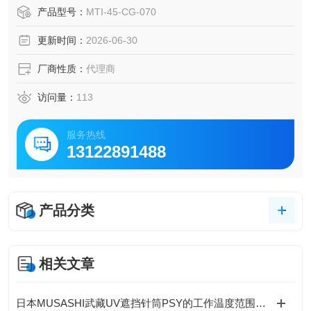
微镜头、远心镜头、双远心镜头/准直光源、FA镜头、线扫镜
产品型号：
MTI-45-CG-070
头。MORITEX茉丽特远心光源MTI高性能平行光背光
更新时间：
2026-06-30
厂商性质：
代理商
访问量：
113
服务热线
13122891488
产品分类
相关文章
日本MUSASHI武藏UV遮挡针筒PSY的工作温度范围是多少？