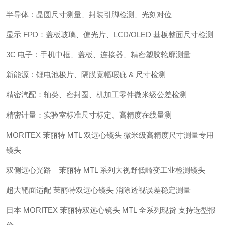
半导体：晶圆尺寸测量、封装引脚检测、光刻对位
显示 FPD：盖板玻璃、偏光片、LCD/OLED 基板整面尺寸检测
3C 电子：手机中框、盖板、连接器、精密塑胶轮廓测量
新能源：锂电池极片、隔膜宽幅瑕疵 & 尺寸检测
精密汽配：轴类、密封圈、机加工零件微米级公差检测
精密计量：实验室标准尺寸标定、高精度在线量测
MORITEX 茉丽特 MTL 双远心镜头 微米级高精度尺寸测量专用
镜头
双侧远心光路｜茉丽特 MTL 系列大视野低畸变工业检测镜头
超大靶面适配 茉丽特双远心镜头 消除透视误差稳定测量
日本 MORITEX 茉丽特双远心镜头 MTL 全系列现货 支持选型报