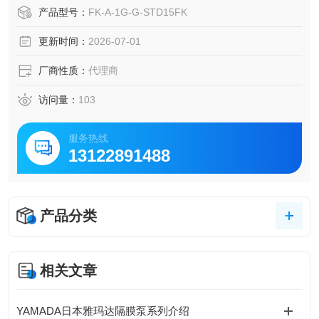
板式面积流量检测为核心原理，流体流经检测腔时推动带弹
产品型号：
FK-A-1G-G-STD15FK
簧复位的挡板移动，挡板的位移量与流体流量成正比，通过
更新时间：
2026-07-01
磁力耦合机构将位移同步传递到外部指示表盘，无需外接电
源即可直接读取流量数值。
厂商性质：
代理商
访问量：
103
服务热线
13122891488
产品分类
相关文章
YAMADA日本雅玛达隔膜泵系列介绍