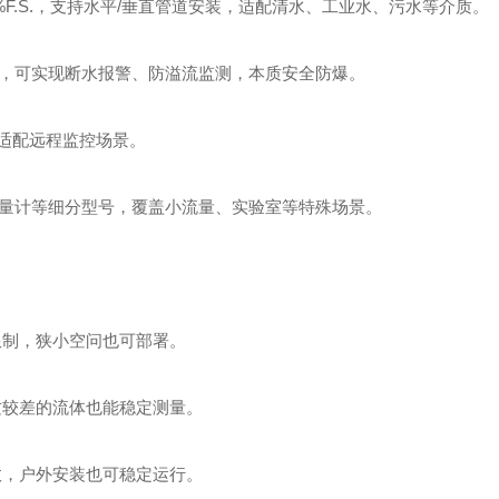
±3%F.S.，支持水平/垂直管道安装，适配清水、工业水、污水等介质。
接点，可实现断水报警、防溢流监测，本质安全防爆。
，适配远程监控场景。
璃管式流量计等细分型号，覆盖小流量、实验室等特殊场景。
限制，狭小空问也可部署。
质较差的流体也能稳定测量。
效，户外安装也可稳定运行。