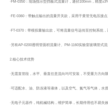
·FM-0350：现场指示型挡板式流量计，通径100mm，精度
·FE-0360：带触点输出的流量开关款，采用干黄管无电压
·FT-0370：带模拟量输出款，可将流量信号远传至控制系统
·另有AP-0200透明管面积流量计、PM-1160实验室玻
2.核心技术优势
·无需直管段，水平、垂直任意流向均可安装，不受重力方向
·可适配水、油、防冻液等液体，以及空气、氮气等气体，水
·无电子元器件，纯机械结构，维护简单，长期停用也不易失