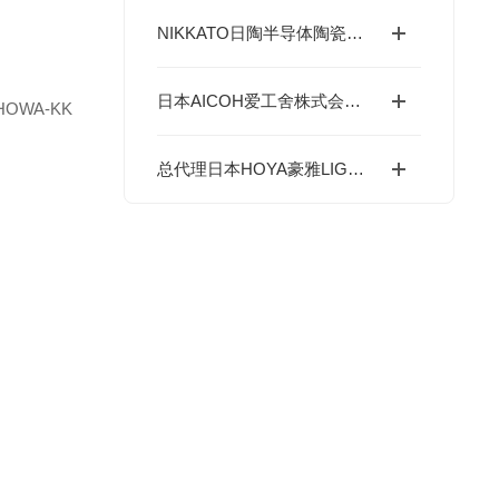
NIKKATO日陶半导体陶瓷球的材料体系与研磨污染控制
日本AICOH爱工舍株式会社特殊立式搅拌机ACM全系列介绍
HOWA-KK
总代理日本HOYA豪雅LIGHT SOURCE光源---UV紫外线LED光源产品
。