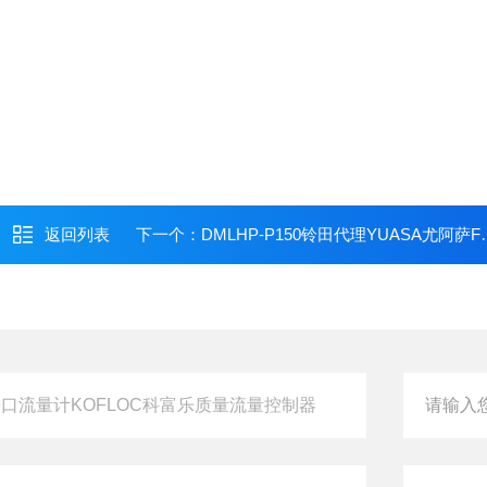
返回列表
下一个：
DMLHP-P150铃田代理YUASA尤阿萨FPC薄膜弯曲疲劳试验机