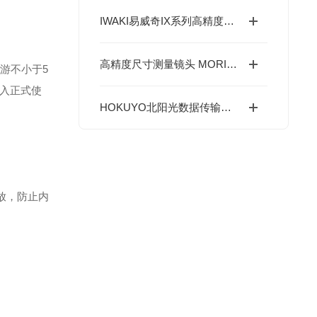
IWAKI易威奇IX系列高精度定量泵-可输送粘性液体计量泵
高精度尺寸测量镜头 MORITEX FF系列 茉丽特低畸变工业检测专用
游不小于5
入正式使
HOKUYO北阳光数据传输装置 全系列选型指南
放，防止内