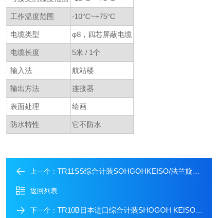
工作温度范围
-10°C~+75°C
电缆类型
φ8，四芯屏蔽电缆
电缆长度
5米 / 1个
输入法
航站楼
输出方法
连接器
表面处理
绘画
防水特性
它不防水
TR11SS综合计装SOHGOHKEISO/法兰旋转式扭矩传感器
上一个：
返回列表
TR10B日本进口综合计装SHOGOH KEISO扭矩转换器
下一个：