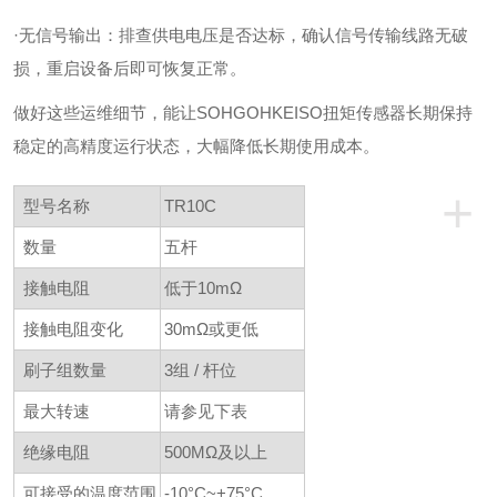
·无信号输出：排查供电电压是否达标，确认信号传输线路无破
损，重启设备后即可恢复正常。
做好这些运维细节，能让SOHGOHKEISO扭矩传感器长期保持
稳定的高精度运行状态，大幅降低长期使用成本。
+
型号名称
TR10C
数量
五杆
接触电阻
低于10mΩ
接触电阻变化
30mΩ或更低
刷子组数量
3组 / 杆位
最大转速
请参见下表
绝缘电阻
500MΩ及以上
可接受的温度范围
-10°C~+75°C