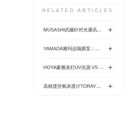
RELATED ARTICLES
MUSASHI武藏针对光通讯行业精密点胶痛点解决方案---ML-6000X精密点胶控制器
YAMADA雅玛达隔膜泵：本质安全与多物料适应的流体输送专家
​HOYA豪雅汞灯UV光源 VS UV-LED紫外光源 优缺点全面对比
高精度控氧浓度计TORAY东丽酸素浓度计精度体系、核心技术与全场景应用解析