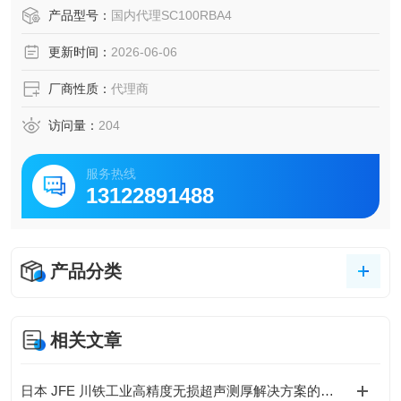
井无尘纸通过水平圆筒设计减少纤维断裂，并采用纳米级涂
产品型号：
国内代理SC100RBA4
层技术，发尘量符合ISO5级洁净标准（每立方米≥0.1μm颗粒
更新时间：
2026-06-06
数≤3,520个），适用于高精度清洁场景。
厂商性质：
代理商
访问量：
204
服务热线
13122891488
产品分类
相关文章
日本 JFE 川铁工业高精度无损超声测厚解决方案的优势有哪些？