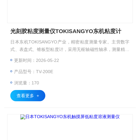
光刻胶粘度测量仪TOKISANGYO东机粘度计
日本东机TOKISANGYO产业，精密粘度测量专家。主营数字
式、表盘式、锥板型粘度计，采用无枢轴磁性轴承，测量精准
稳定，适配涂料油墨、美妆食品、化工电子、聚合物溶液、涂
更新时间：2026-05-22
料、粘合剂、等领域，满足研发与质控需求。光刻胶粘度测量
产品型号：TV-200E
仪TOKISANGYO东机粘度计
浏览量：170
查看更多 +