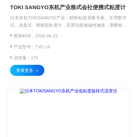
TOKI SANGYO东机产业株式会社便携式粘度计
日本东机TOKISANGYO产业，精密粘度测量专家。主营数字
式、表盘式、锥板型粘度计，采用无枢轴磁性轴承，测量精准
稳定，适配涂料油墨、美妆食品、化工电子、聚合物溶液、涂
更新时间：2026-05-22
料、粘合剂、等领域，满足研发与质控需求。TOKI SANGYO
产品型号：TVC-10
东机产业株式会社便携式粘度计
浏览量：175
查看更多 +