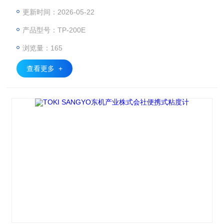
稳定，适配涂料油墨、美妆食品、化工电子、聚合物溶液、涂
更新时间：2026-05-22
料、粘合剂、等领域，满足研发与质控需求。日本TOKISANG
产品型号：TP-200E
YO东机产业锥板式精密粘度计
浏览量：165
查看更多 +