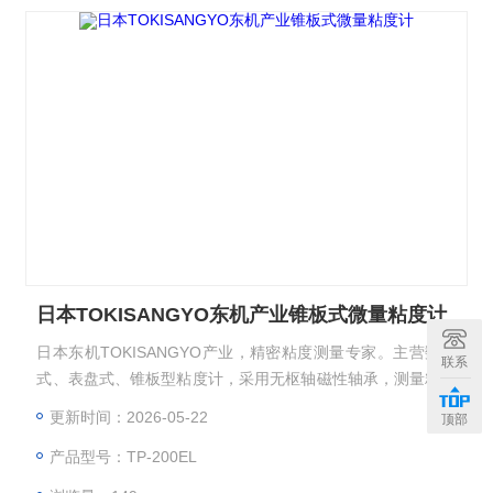
日本TOKISANGYO东机产业锥板式微量粘度计
日本东机TOKISANGYO产业，精密粘度测量专家。主营数字
联系
式、表盘式、锥板型粘度计，采用无枢轴磁性轴承，测量精准
稳定，适配涂料油墨、美妆食品、化工电子、聚合物溶液、涂
更新时间：2026-05-22
顶部
料、粘合剂、等领域，满足研发与质控需求。日本TOKISANG
产品型号：TP-200EL
YO东机产业锥板式微量粘度计