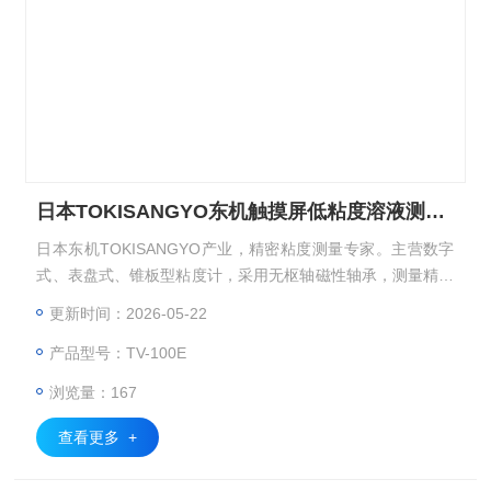
日本TOKISANGYO东机触摸屏低粘度溶液测量仪
日本东机TOKISANGYO产业，精密粘度测量专家。主营数字
式、表盘式、锥板型粘度计，采用无枢轴磁性轴承，测量精准
稳定，适配涂料油墨、美妆食品、化工电子、聚合物溶液、涂
更新时间：2026-05-22
料、粘合剂、等领域，满足研发与质控需求。日本TOKISANG
产品型号：TV-100E
YO东机触摸屏低粘度溶液测量仪
浏览量：167
查看更多 +