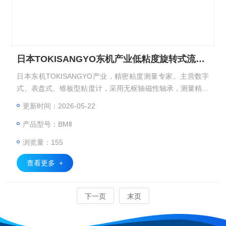
日本TOKISANGYO东机产业低粘度旋转式流变仪
日本东机TOKISANGYO产业，精密粘度测量专家。主营数字
式、表盘式、锥板型粘度计，采用无枢轴磁性轴承，测量精准
稳定，适配涂料油墨、美妆食品、化工电子、聚合物溶液、涂
更新时间：2026-05-22
料、粘合剂、等领域，满足研发与质控需求。日本TOKISANG
产品型号：BMⅡ
YO东机产业低粘度旋转式流变仪
浏览量：155
查看更多 +
下一页
末页