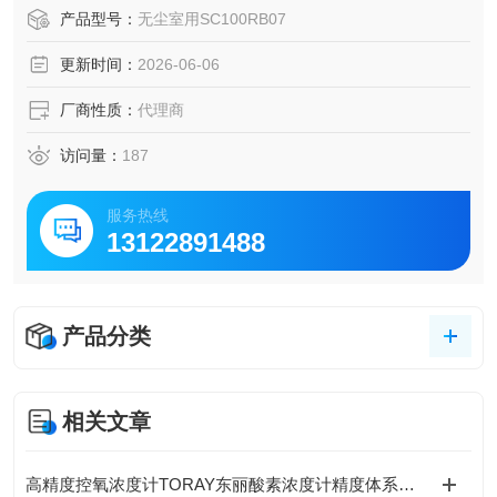
设计减少纤维断裂，并采用纳米级涂层技术，发尘量符合ISO
产品型号：
无尘室用SC100RB07
5级洁净标准（每立方米≥0.1μm颗粒数≤3,520个），适用于
更新时间：
2026-06-06
高精度清洁场景。
厂商性质：
代理商
访问量：
187
服务热线
13122891488
产品分类
相关文章
高精度控氧浓度计TORAY东丽酸素浓度计精度体系、核心技术与全场景应用解析