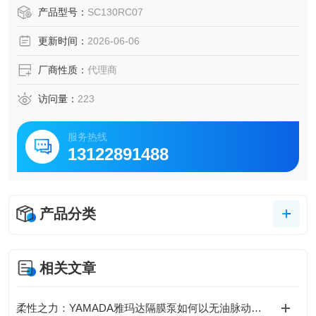
设计减少纤维断裂，并采用纳米级涂层技术，发尘量符合ISO
产品型号：
SC130RC07
5级洁净标准（每立方米≥0.1μm颗粒数≤3,520个），适用于
更新时间：
2026-06-06
高精度清洁场景。
厂商性质：
代理商
访问量：
223
服务热线
13122891488
产品分类
相关文章
柔性之力：YAMADA雅玛达隔膜泵如何以无油脉动驱动精密流体世界