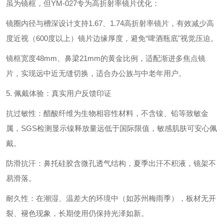
虽为镜框，但YM-027专为‌高折射率镜片优化‌：
镜圈内径与槽深设计支持‌1.67、1.74高折射率镜片‌，有效减少高
度近视（600度以上）镜片边缘厚度，避免“啤酒瓶底"视觉压迫。
镜框宽度48mm、鼻梁21mm的黄金比例，适配‌渐进多焦点镜
片‌，实现远中近无缝切换，适合办公族与中老年用户。
5. ‌佩戴体验：真实用户反馈印证‌
抗过敏性‌：醋酸纤维为‌生物相容性材料‌，不含镍、铅等致敏金
属，SGS检测显示镍释放量远低于国际限值，敏感肌肤可安心佩
戴。
防滑抗汗‌：鼻托硅胶含微孔透气结构，夏季出汗不积液，镜架不
易滑落。
耐久性‌：在潮湿、温差大的环境中（如苏州梅雨季），板材无开
裂、褪色现象，长期使用仍保持光泽如新。