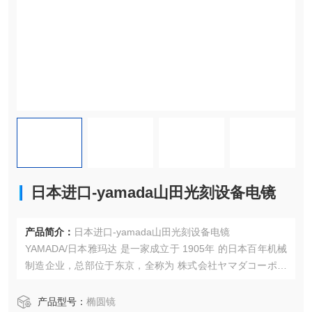
日本进口-yamada山田光刻设备电镜
产品简介：
日本进口-yamada山田光刻设备电镜
YAMADA/日本雅玛达‌ 是一家成立于 ‌1905年‌ 的日本百年机械
制造企业，总部位于东京，全称为 ‌株式会社ヤマダコーポレ
ーション（Yamada Corporation）‌，是全球工业流体处理设
备领域的靠前制造商之一。
产品型号：
椭圆镜