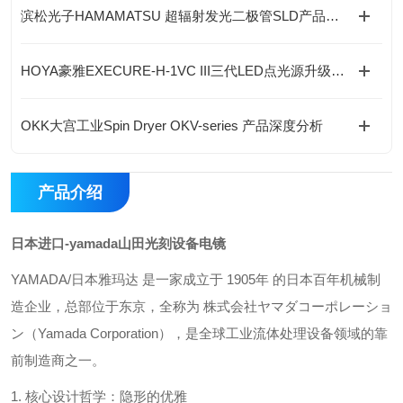
滨松光子HAMAMATSU 超辐射发光二极管SLD产品介绍及全领域应用详解
HOYA豪雅EXECURE-H-1VC III三代LED点光源升级特性、参数、优势与迭代差异
OKK大宫工业Spin Dryer OKV-series 产品深度分析
产品介绍
日本进口-yamada山田光刻设备电镜
YAMADA/日本雅玛达‌ 是一家成立于 ‌1905年‌ 的日本百年机械制
造企业，总部位于东京，全称为 ‌株式会社ヤマダコーポレーショ
ン（Yamada Corporation）‌，是全球工业流体处理设备领域的
靠
前
制造商之一。
1. ‌核心设计哲学：隐形的优雅‌