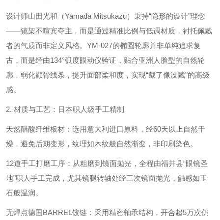
设计师山田光和（Yamada Mitsukazu）秉持“‌隐形的设计‌"理念
——镜架不喧宾夺主，而是通过精准比例与低调材质，‌衬托佩戴
者的气质而非定义风格‌。YM-027的椭圆轮廓并非单纯追求复
古，而是经由‌134°弧度眼动仪验证‌，贴合亚洲人脸型的自然轮
廓，弱化颧骨线条，提升面部柔和度，实现“戴了像没戴"的高级
感。
2. ‌材质与工艺：日本职人级手工精制‌
天然醋酸纤维板材‌：选用意大利进口原料，经‌60天以上自然干
燥‌，避免后期变形，纹理如木纹般自然渐变，非印刷染色。
12道手工打磨工序‌：从粗磨到镜面抛光，全程由福井县“眼镜圣
地"职人手工完成，尤其镜腿转轴处经‌三次镜面抛光‌，触感如玉
石般温润。
无焊点德国BARREL铰链‌：采用精密轴承结构，开合超‌5万次仍