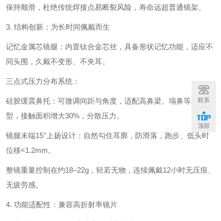
保持顺滑‌，杜绝传统焊接点易断裂风险，寿命远超普通镜架。
3. ‌结构创新：为长时间佩戴而生‌
记忆金属芯镜腿‌：内置‌钛合金芯丝‌，具备形状记忆功能，适应不
同头围，久戴不变形、不夹耳。
三点式压力分布系统‌：
硅胶缓震鼻托‌：可微调间距与角度，适配高鼻梁、塌鼻等亚洲鼻
联系
型，接触面积增大30%，分散压力。
顶部
镜腿末端15°上扬设计‌：自然勾住耳廓，防滑落，跑步、低头时
位移<1.2mm。
整镜重量控制在约18–22g‌，轻若无物，连续佩戴12小时无压痕、
无疲劳感。
4. ‌功能适配性：兼容高折射率镜片‌