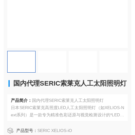
国内代理SERIC索莱克人工太阳照明灯
产品简介：
国内代理SERIC索莱克人工太阳照明灯
‌日本SERIC索莱克高照度LED人工太阳照明灯‌（如XELIOS-N
ext系列）是一款专为精准色彩还原与视觉检测设计的*LED光
源，能够高度模拟晴天正午时分（±2小时）地表自然日光，
色温约为‌5500K‌，显色指数高达‌Ra≥96‌，部分型号可达Ra9
产品型号：
SERIC XELIOS-iO