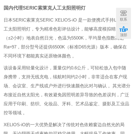
国内代理SERIC索莱克人工太阳照明灯
日本SERIC索莱克SERIC XELIOS-iO‌ 是一款便携式手持LED人
联系
工太阳照明灯，专为精准色彩评估设计，能够高度模拟晴天正午
顶部
（±2小时）地表自然日光，色温为‌5500K‌，平均显色指数高达
‌Ra≈97‌，部分型号还提供‌6500K‌（标准D65光源）版本，确保在
不同环境下都能真实还原物体颜色 。
该设备采用轻量化设计，重量仅约‌0.6公斤‌，可轻松放入包中随
身携带，支持无线充电，续航时间约2小时，非常适合在客户现
场、会议室、生产线或户外进行快速颜色比对与确认 。其光谱分
布接近自然太阳光，有效避免因照明差异导致的色差误判，广泛
应用于‌印刷、纺织、化妆品、牙科、艺术品鉴定、摄影及工业品
控‌等领域 。
XELIOS-iO的一大优势是解决了传统对色依赖窗边自然光的局
限，无论阴雨天或夜晚均可稳定使用，大幅提升工作效率。同