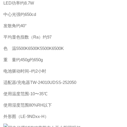
LED功率
约8.7W
中心光强
约650cd
发散角
约40°
平均显色指数（Ra）
约97
色 温
5500K
6500K
5500K
6500K
重 量
约450g
约650g
电池驱动时间
–
约2小时
适配器/充电器
TW-24010U
DSS-252050
使用温度范围
-10〜35℃
使用湿度范围
80%RH以下
外形图（LE-9NDxx-H）