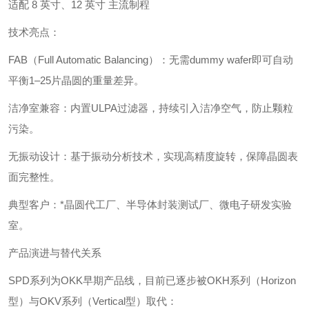
适配 8 英寸、12 英寸 主流制程
‌技术亮点‌：
‌FAB（Full Automatic Balancing）‌：无需dummy wafer即可自动
平衡1–25片晶圆的重量差异。
‌洁净室兼容‌：内置ULPA过滤器，持续引入洁净空气，防止颗粒
污染。
‌无振动设计‌：基于振动分析技术，实现高精度旋转，保障晶圆表
面完整性。
‌典型客户‌：*晶圆代工厂、半导体封装测试厂、微电子研发实验
室。
产品演进与替代关系
SPD系列为OKK早期产品线，目前已逐步被‌OKH系列（Horizon
型）‌与‌OKV系列（Vertical型）‌取代：