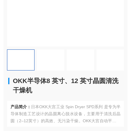
OKK半导体8 英寸、12 英寸晶圆清洗
干燥机
产品简介：
日本OKK大宫工业 Spin Dryer SPD系列 是专为半
导体制造工艺设计的晶圆离心脱水设备，主要用于清洗后晶
圆（2–12英寸）的高效、无污染干燥。OKK大宫自动平衡技
术（FAB）‌与‌洁净室兼容设计‌，低振动、高洁净度脱水，避免