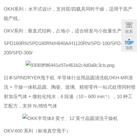
‌OKH系列‌：水平式设计，支持双/四载具同时干燥，适用于高产
能产线。
‌OKV系列‌：垂直式结构，占地小，适合研发与小批量生产。
联系
SPD160RN/SPD180RN/H840A/H1120RN/SPD-100/SPD-
顶部
200/SPD-300/
日本SPINDRYER甩干机 半导体行业用晶圆清洗机OKH-MR
清
洗 + 干燥一体机
晶圆、陶瓷、玻璃、精密零件一站式处理
同时喷
射加压气体 + 微粒化纯水，6 段速（10～600 min⁻¹），10 种工
艺配方，支持 N₂惰性气体
OKV-600 系列（标准真空甩干）