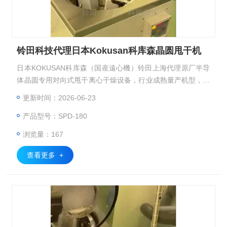
铃田科技代理日本Kokusan科库森晶圆甩干机
日本KOKUSAN科库森（国産遠心機）铃田上海代理原厂半导
体晶圆专用对向式甩干离心干燥设备，行业成熟量产机型，依
靠离心力 + 洁净气流协同完成晶圆表面精密脱水干燥，适配半
更新时间：2026-06-23
导体光刻、清洗后工序洁净制程株式会社コクサン。KOKUSA
产品型号：SPD-180
N 科库森 H840SA 对向式离心干燥机、SPD-180 自转式离心
干燥机（Spin Dryer），铃田科技代理日本Kokusan科库森晶
浏览量：167
圆甩干机
查看更多 +