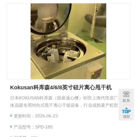
Kokusan科库森4/6/8英寸硅片离心甩干机
日本KOKUSAN科库森（国産遠心機）铃田上海代理原厂半导
联系
体晶圆专用对向式甩干离心干燥设备，行业成熟量产机型，依
靠离心力 + 洁净气流协同完成晶圆表面精密脱水干燥，适配半
更新时间：2026-06-23
顶部
导体光刻、清洗后工序洁净制程株式会社コクサン。KOKUSA
产品型号：SPD-180
N 科库森 H840SA 对向式离心干燥机、SPD-180 自转式离心
干燥机（Spin Dryer），Kokusan科库森4/6/8英寸硅片离心甩