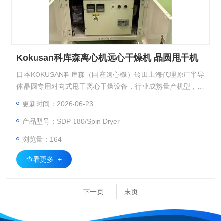
Kokusan科库森离心机远心干燥机 晶圆甩干机
日本KOKUSAN科库森（国産遠心機）铃田上海代理原厂半导
体晶圆专用对向式甩干离心干燥设备，行业成熟量产机型，依
靠离心力 + 洁净气流协同完成晶圆表面精密脱水干燥，适配半
更新时间：2026-06-23
导体光刻、清洗后工序洁净制程株式会社コクサン。KOKUSA
产品型号：SDP-180/Spin Dryer
N 科库森 SPD-180 自转式离心干燥机（Spin Dryer），Kokus
an科库森离心机远心干燥机 晶圆甩干机
浏览量：164
查看更多 +
下一页
末页