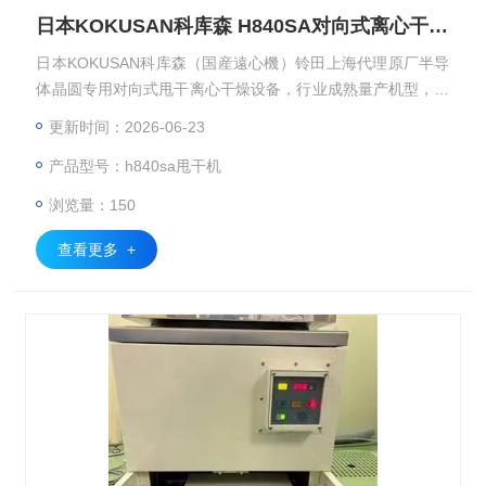
日本KOKUSAN科库森 H840SA对向式离心干燥机
日本KOKUSAN科库森（国産遠心機）铃田上海代理原厂半导
体晶圆专用对向式甩干离心干燥设备，行业成熟量产机型，依
靠离心力 + 洁净气流协同完成晶圆表面精密脱水干燥，适配半
更新时间：2026-06-23
导体光刻、清洗后工序洁净制程株式会社コクサン。KOKUSA
产品型号：h840sa甩干机
N 科库森 SPD-180 自转式离心干燥机（Spin Dryer），日本K
OKUSAN科库森 H840SA对向式离心干燥机
浏览量：150
查看更多 +