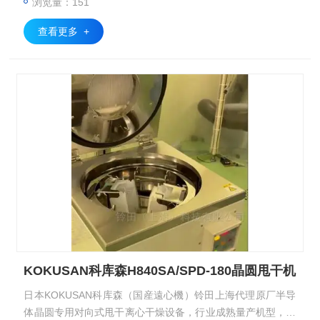
浏览量：151
干机
查看更多 +
KOKUSAN科库森H840SA/SPD-180晶圆甩干机
日本KOKUSAN科库森（国産遠心機）铃田上海代理原厂半导
体晶圆专用对向式甩干离心干燥设备，行业成熟量产机型，依