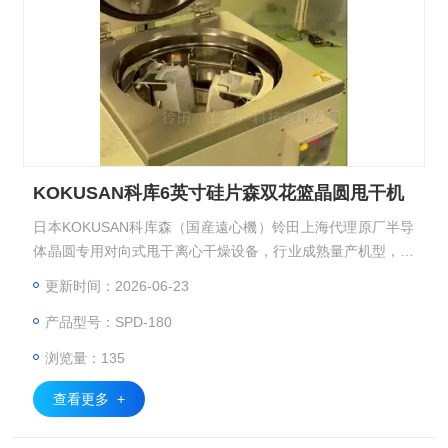
KOKUSAN科库6英寸硅片森双花篮晶圆甩干机
日本KOKUSAN科库森（国産遠心機）铃田上海代理原厂半导
体晶圆专用对向式甩干离心干燥设备，行业成熟量产机型，依
靠离心力 + 洁净气流协同完成晶圆表面精密脱水干燥，适配半
更新时间：2026-06-23
导体光刻、清洗后工序洁净制程株式会社コクサン。KOKUSA
产品型号：SPD-180
N 科库森 H840SA 对向式离心干燥机、SPD-180 自转式离心
干燥机（Spin Dryer），KOKUSAN科库6英寸硅片森双花篮晶
浏览量：135
圆甩干机
查看更多 +