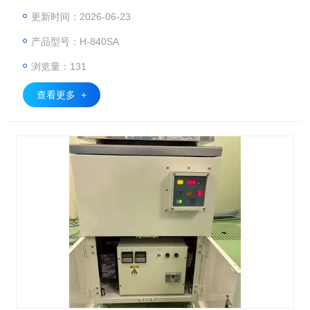
靠离心力 + 洁净气流协同完成晶圆表面精密脱水干燥，适配半
更新时间：2026-06-23
导体光刻、清洗后工序洁净制程株式会社コクサン。KOKUSA
产品型号：H-840SA
N 科库森 H840SA 对向式离心干燥机、SPD-180 自转式离心
干燥机（Spin Dryer），KOKUSAN科库森H840SA/SPD-180
浏览量：131
晶圆甩干机
查看更多 +