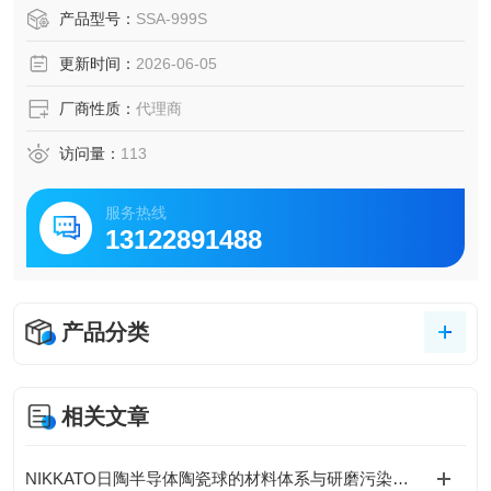
境、科研等行业。还包括功能陶瓷（氧传感器、陶瓷过滤器
产品型号：
SSA-999S
等）、耐磨陶瓷（球磨机等）、耐热陶瓷（热电偶保护管
更新时间：
2026-06-05
等）、理化陶瓷（实验用陶瓷等），产品线从实验室研发到
工业生产制造各类场景。
厂商性质：
代理商
访问量：
113
服务热线
13122891488
产品分类
相关文章
NIKKATO日陶半导体陶瓷球的材料体系与研磨污染控制