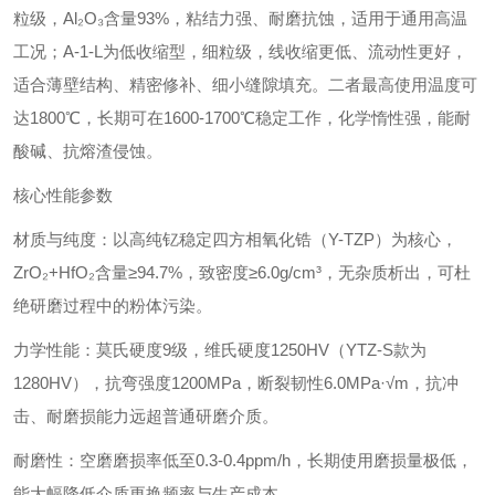
粒级，Al₂O₃含量93%，粘结力强、耐磨抗蚀，适用于通用高温
工况；A-1-L为低收缩型，细粒级，线收缩更低、流动性更好，
适合薄壁结构、精密修补、细小缝隙填充。二者最高使用温度可
达1800℃，长期可在1600-1700℃稳定工作，化学惰性强，能耐
酸碱、抗熔渣侵蚀。
核心性能参数
‌材质与纯度‌：以高纯钇稳定四方相氧化锆（Y-TZP）为核心，
ZrO₂+HfO₂含量≥94.7%，致密度≥6.0g/cm³，无杂质析出，可杜
绝研磨过程中的粉体污染。
‌力学性能‌：莫氏硬度9级，维氏硬度1250HV（YTZ-S款为
1280HV），抗弯强度1200MPa，断裂韧性6.0MPa·√m，抗冲
击、耐磨损能力远超普通研磨介质。
‌耐磨性‌：空磨磨损率低至0.3-0.4ppm/h，长期使用磨损量极低，
能大幅降低介质更换频率与生产成本。