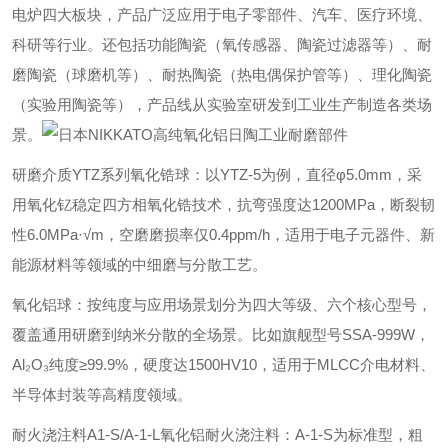
电炉四大板块，产品广泛应用于电子零部件、汽车、医疗环境、
科研等行业。还包括功能陶瓷（氧传感器、陶瓷过滤器等）、耐
磨陶瓷（球磨机等）、耐热陶瓷（热电偶保护管等）、理化陶瓷
（实验用陶瓷等），产品线从实验室研发到工业生产制造各类场
景。
‌研磨介质‌‌YTZ系列氧化锆球‌：以YTZ-5为例，直径φ5.0mm，采
用氧化钇稳定四方相氧化锆技术，抗弯强度达1200MPa，断裂韧
性6.0MPa·√m，空磨磨损率仅0.4ppm/h，适用于电子元器件、新
能源材料等领域的中细磨与分散工艺。
‌氧化铝球‌：按纯度与应用场景划分为四大等级、六个核心型号，
覆盖通用研磨到纳米分散的全场景。比如旗舰型号SSA-999W，
Al₂O₃纯度≥99.9%，硬度达1500HV10，适用于MLCC介电材料、
半导体封装等高精度领域。
‌耐火浇注料‌‌A1-S/A-1-L氧化铝耐火浇注料‌：A-1-S为标准型，粗