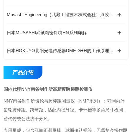
Musashi Engineering（武藏工程技术株式会社）点胶机的独特之处
日本MUSASHI武藏精密针嘴HN系列详解
日本HOKUYO北阳光电传感器DME-G+H的工作原理是什么？
产品介绍
国内代理NNY南谷制作所高精度跨棒距检测仪
NNY南谷制作所齿轮与跨棒距测量仪（NMP系列）：可测内外
齿轮跨棒距、跨球距，适配内径外径、卡环槽等多类尺寸检测，
替代传统公法线千分尺。
专用量规：包含孔间距测量规、球面确认规等，无需复杂操作即