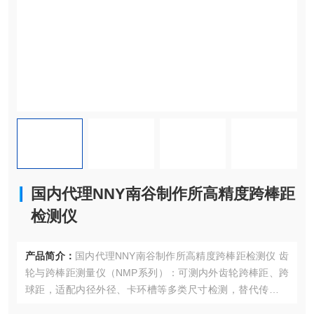
国内代理NNY南谷制作所高精度跨棒距
检测仪
产品简介：
国内代理NNY南谷制作所高精度跨棒距检测仪 齿
轮与跨棒距测量仪（NMP系列）：可测内外齿轮跨棒距、跨
球距，适配内径外径、卡环槽等多类尺寸检测，替代传统公
法线千分尺。专用量规：包含孔间距测量规、球面确认规