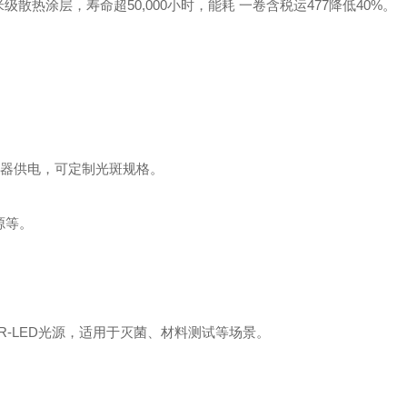
级散热涂层，寿命超50,000小时，能耗 一卷含税运477降低40%。
配器供电，可定制光斑规格。
源等。
IR/SWIR-LED光源，适用于灭菌、材料测试等场景。