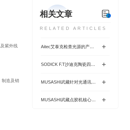
相关文章
RELATED ARTICLES
器及紫外线
Aitec艾泰克检查光源的产品分类与工业机器视觉应用
SODICK F.T沙迪克陶瓷四角直尺：精密测量基准利器介绍
计，制造及销
MUSASHI武藏针对光通讯行业精密点胶痛点解决方案---ML-6000X精密点胶控制器
MUSASHI武藏点胶机核心产品系列与技术特点