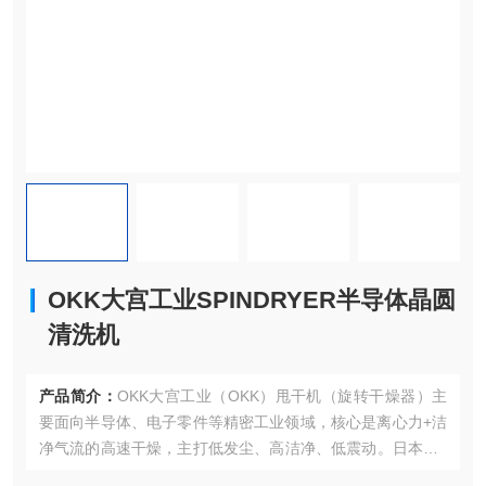
OKK大宫工业SPINDRYER半导体晶圆
清洗机
产品简介：
OKK大宫工业（OKK）甩干机（旋转干燥器）主
要面向半导体、电子零件等精密工业领域，核心是离心力+洁
净气流的高速干燥，主打低发尘、高洁净、低震动。日本SPI
NDRYER甩干机 半导体行业用晶圆清洗机。OKK大宫工业SP