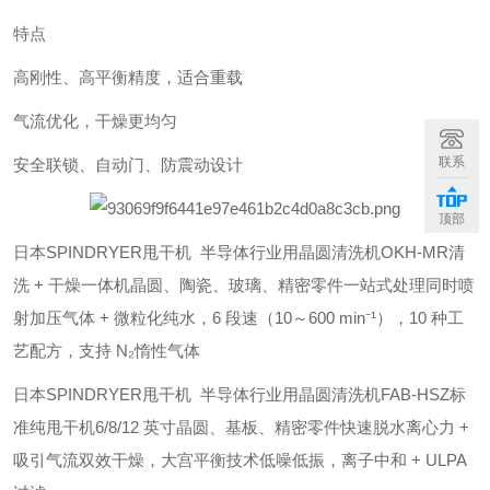
特点
高刚性、高平衡精度，适合重载
气流优化，干燥更均匀
联系
安全联锁、自动门、防震动设计
顶部
日本SPINDRYER甩干机 半导体行业用晶圆清洗机OKH-MR
清
洗 + 干燥一体机
晶圆、陶瓷、玻璃、精密零件一站式处理
同时喷
射加压气体 + 微粒化纯水，6 段速（10～600 min⁻¹），10 种工
艺配方，支持 N₂惰性气体
日本SPINDRYER甩干机 半导体行业用晶圆清洗机FAB-HSZ
标
准纯甩干机
6/8/12 英寸晶圆、基板、精密零件快速脱水
离心力 +
吸引气流双效干燥，大宫平衡技术低噪低振，离子中和 + ULPA