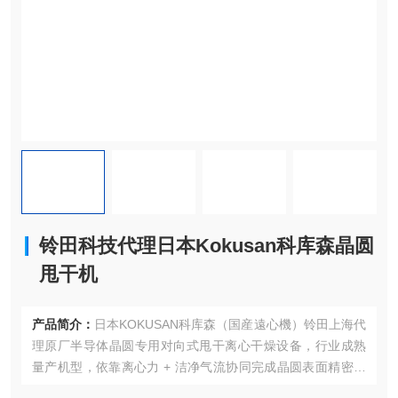
铃田科技代理日本Kokusan科库森晶圆
甩干机
产品简介：
日本KOKUSAN科库森（国産遠心機）铃田上海代
理原厂半导体晶圆专用对向式甩干离心干燥设备，行业成熟
量产机型，依靠离心力 + 洁净气流协同完成晶圆表面精密脱
水干燥，适配半导体光刻、清洗后工序洁净制程株式会社コ