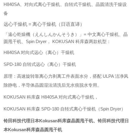
H840SA、对向式离心干燥机、自转式干燥机、晶圆清洗干燥设
备
远心干燥机 = 离心干燥机（日语直译）
「遠心乾燥機（えんしんかんそうき）」= 中文
离心干燥机、晶
圆甩干机、Spin Dryer
，
KOKUSAN 科库森两款机型：
H840SA 对向式远心（离心）干燥机
SPD-180 自转式远心（离心）干燥机
原理：高速旋转靠离心力剥离工件表面水分，搭配 ULPA 洁净风
除静电，半导体晶圆湿法清洗后无水痕脱水专用。
KOKUSAN 科库森 H840SA 对向式离心干燥机，
KOKUSAN 科库森 SPD-180 自转式离心干燥机（Spin Dryer）
铃田科技代理日本Kokusan科库森晶圆甩干机
、铃田科技代理日
本Kokusan科库森晶圆甩干机