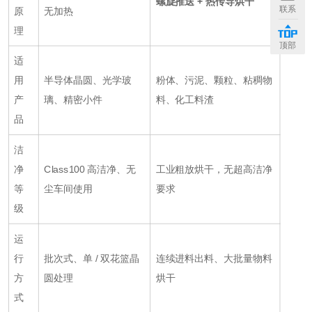
螺旋推送 + 热传导烘干
联系
原
无加热
理
顶部
适
用
半导体晶圆、光学玻
粉体、污泥、颗粒、粘稠物
产
璃、精密小件
料、化工料渣
品
洁
净
Class100 高洁净、无
工业粗放烘干，无超高洁净
等
尘车间使用
要求
级
运
行
批次式、单 / 双花篮晶
连续进料出料、大批量物料
方
圆处理
烘干
式