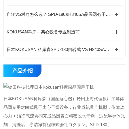
自转VS对向怎么选？ SPD-180&H840SA晶圆远心干燥机全维度技术选型
KOKUSAN科库---离心设备专业制造商
日本KOKUSAN 科库森SPD-180自转式 VS H840SA对向式远心干燥机 全解析
产品介绍
日本KOKUSAN科库森（国産遠心機）铃田上海代理原厂半导体
晶圆专用对向式甩干离心干燥设备，行业成熟量产机型，依靠离
心力 + 洁净气流协同完成晶圆表面精密脱水干燥，适配半导体光
刻、清洗后工序洁净制程株式会社コクサン。SPD-180、