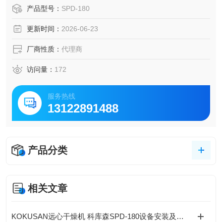
クサン。KOKUSAN 科库森 H840SA 对向式离心干燥机、SP
产品型号：
SPD-180
D-180 自转式离心干燥机（Spin Dryer），铃田科技代理日本
更新时间：
2026-06-23
Kokusan科库森晶圆甩干机
厂商性质：
代理商
访问量：
172
服务热线
13122891488
产品分类
相关文章
KOKUSAN远心干燥机 科库森SPD-180设备安装及操作维保注意事项