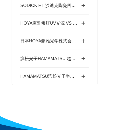
SODICK F.T 沙迪克陶瓷四方规 氧化铝陶瓷基准量具
​HOYA豪雅汞灯UV光源 VS UV-LED紫外光源 优缺点全面对比
日本HOYA豪雅光学株式会社 UV光源事业部产品介绍
滨松光子HAMAMATSU 超辐射发光二极管SLD产品介绍及全领域应用详解
HAMAMATSU滨松光子半导体激光器有哪些系列？